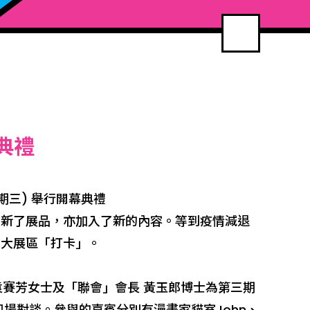
典禮
期三) 舉行開幕典禮
翻新了展品，亦加入了新的內容。等到疫情減退
五大展區「打卡」。
袁賽芳女士及「聯會」會長 黃玉郎博士為第三期
場對談。參與的嘉賓分別有漫畫家貓室John、