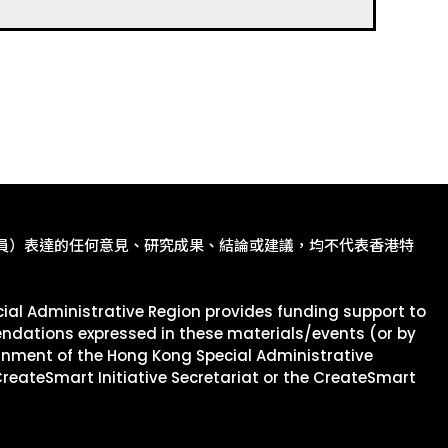
員）表達的任何意見、研究成果、結論或建議，均不代表香港特
ial Administrative Region provides funding support to
mendations expressed in these materials/events (or by
ernment of the Hong Kong Special Administrative
CreateSmart Initiative Secretariat or the CreateSmart