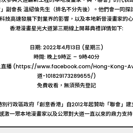
以及「聯會」副會長 溫紹倫先生（排名不分先後）。他們會
科技高速發展下對業界的影響，以及本地新晉漫畫家的
香港漫畫星光大道第三期線上開幕典禮詳情如下:
日期: 2022年4月13日 (星期三)
時間: 晚上9時正 – 9時40分
直播 (
https://www.facebook.com/Hong-Kong
道-101829173289655/
)
免費收看，無須預先登記
別行政區政府「創意香港」自2012年起贊助「聯會」
感激一眾本地漫畫家以及公眾對大道一直以來的鼎力支持